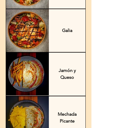
Galia
Jamón y
Queso
Mechada
Picante