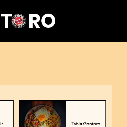
T RO
r.
Tabla Gontoro