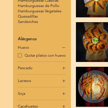
Hamburguesas Clásicas
Hamburguesas de Pollo
Hamburguesas Vegetales
Quesadillas
Sandwiches
Alérgenos
Huevo
Quitar platos con huevo
Pescado
Quitar platos con
pescado
Lacteos
Quitar platos con
lacteos
Soja
Quitar platos con soja
Cacahuetes