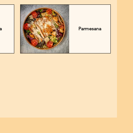
a
Parmesana