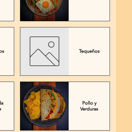
os
Tequeños
da
Pollo y
e
Verduras